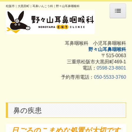
松阪市｜大黒田町｜耳鼻いんこう科｜野々山耳鼻咽喉科
トップページ
院長紹介
耳鼻咽喉科 小児耳鼻咽喉科
診療案内
野々山耳鼻咽喉科
お知らせ
〒515-0063
三重県松阪市大黒田町469-1
耳の疾患
電話：
0598-23-8801
鼻の疾患
予約専用電話：
050-5533-3760
喉の疾患
施設・設備のご案内
アクセス
鼻の疾患
診療予約
インフルエンザ予防接種について
日ごろのこまめな処置が大切です