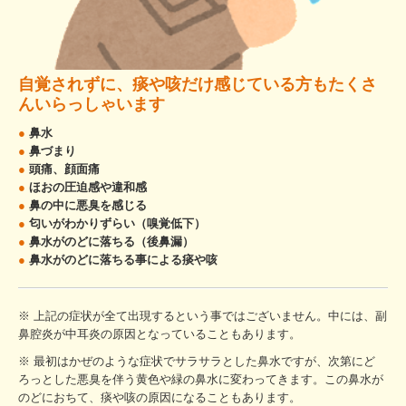
自覚されずに、痰や咳だけ感じている方もたくさ
んいらっしゃいます
●
鼻水
●
鼻づまり
●
頭痛、顔面痛
●
ほおの圧迫感や違和感
●
鼻の中に悪臭を感じる
●
匂いがわかりずらい（嗅覚低下）
●
鼻水がのどに落ちる（後鼻漏）
●
鼻水がのどに落ちる事による痰や咳
※ 上記の症状が全て出現するという事ではございません。中には、副
鼻腔炎が中耳炎の原因となっていることもあります。
※ 最初はかぜのような症状でサラサラとした鼻水ですが、次第にど
ろっとした悪臭を伴う黄色や緑の鼻水に変わってきます。この鼻水が
のどにおちて、痰や咳の原因になることもあります。