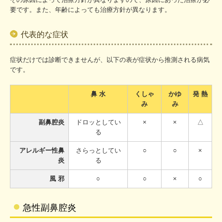
要です。また、年齢によっても治療方針が異なります。
代表的な症状
症状だけでは診断できませんが、以下の表が症状から推測される病気
です。
鼻 水
くしゃ
かゆ
発 熱
み
み
副鼻腔炎
ドロッとしてい
×
×
△
る
アレルギー性鼻
さらっとしてい
○
○
×
炎
る
風 邪
○
○
×
○
急性副鼻腔炎