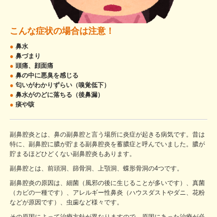
こんな症状の場合は注意！
●
鼻水
●
鼻づまり
●
頭痛、顔面痛
●
鼻の中に悪臭を感じる
●
匂いがわかりずらい（嗅覚低下）
●
鼻水がのどに落ちる（後鼻漏）
●
痰や咳
副鼻腔炎とは、鼻の副鼻腔と言う場所に炎症が起きる病気です。昔は
特に、副鼻腔に膿が貯まる副鼻腔炎を蓄膿症と呼んでいました。膿が
貯まるほどひどくない副鼻腔炎もあります。
副鼻腔とは、前頭洞、篩骨洞、上顎洞、蝶形骨洞の4つです。
副鼻腔炎の原因は、細菌（風邪の後に生じることが多いです）、真菌
（カビの一種です）、アレルギー性鼻炎（ハウスダストやダニ、花粉
などが原因です）、虫歯など様々です。
その原因によって治療方針が異なりますので、原因にあった治療が必