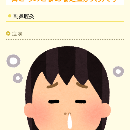
匿名加工情報の作成と提供に関する公表
副鼻腔炎
医療DX推進体制整備加算に関するお知らせ
症 状